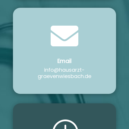

Email
info@hausarzt-
graevenwiesbach.de